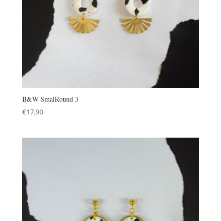
B&W SmalRound 3
€
17,90