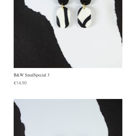
B&W SmalSpecial 3
€
14,90