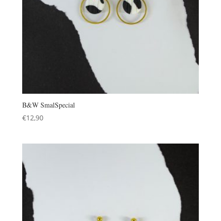
B&W SmalSpecial
€
12,90