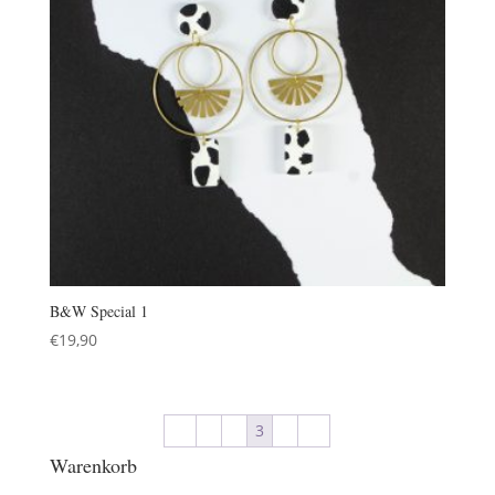
B&W Special 1
€
19,90
←
1
2
3
4
→
Warenkorb