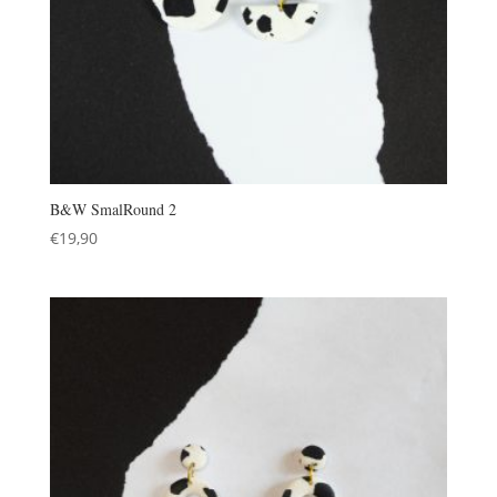
B&W SmalRound 2
€
19,90