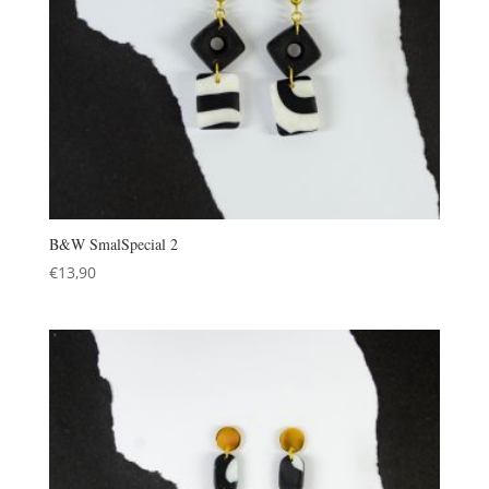
B&W SmalSpecial 2
€
13,90