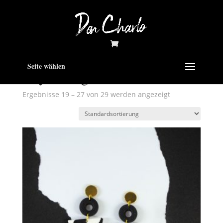
Seite wählen
clayearrings
Ergebnisse 19 – 27 von 29 werden angezeigt