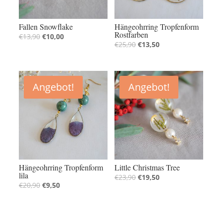
Fallen Snowflake
Hängeohrring Tropfenform
Rostfarben
€
13,90
€
10,00
€
25,90
€
13,50
Angebot!
Angebot!
Hängeohrring Tropfenform
Little Christmas Tree
lila
€
23,90
€
19,50
€
20,90
€
9,50