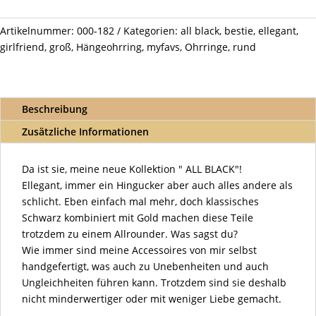
Black
Sun
Artikelnummer:
000-182
Kategorien:
all black
,
bestie
,
ellegant
,
Menge
girlfriend
,
groß
,
Hängeohrring
,
myfavs
,
Ohrringe
,
rund
Beschreibung
Zusätzliche Informationen
Da ist sie, meine neue Kollektion " ALL BLACK"!
Ellegant, immer ein Hingucker aber auch alles andere als
schlicht. Eben einfach mal mehr, doch klassisches
Schwarz kombiniert mit Gold machen diese Teile
trotzdem zu einem Allrounder. Was sagst du?
Wie immer sind meine Accessoires von mir selbst
handgefertigt, was auch zu Unebenheiten und auch
Ungleichheiten führen kann. Trotzdem sind sie deshalb
nicht minderwertiger oder mit weniger Liebe gemacht.