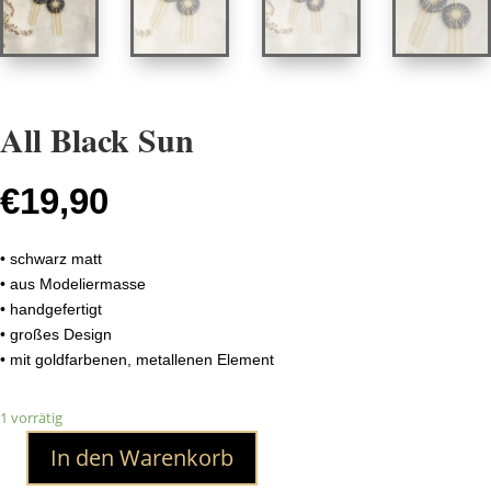
All Black Sun
€
19,90
• schwarz matt
• aus Modeliermasse
• handgefertigt
• großes Design
• mit goldfarbenen, metallenen Element
1 vorrätig
In den Warenkorb
All