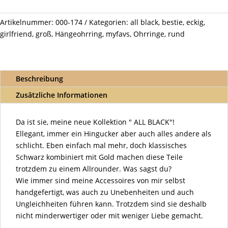
Beauty
2
Artikelnummer:
000-174
Kategorien:
all black
,
bestie
,
eckig
,
Menge
girlfriend
,
groß
,
Hängeohrring
,
myfavs
,
Ohrringe
,
rund
Beschreibung
Zusätzliche Informationen
Da ist sie, meine neue Kollektion " ALL BLACK"!
Ellegant, immer ein Hingucker aber auch alles andere als
schlicht. Eben einfach mal mehr, doch klassisches
Schwarz kombiniert mit Gold machen diese Teile
trotzdem zu einem Allrounder. Was sagst du?
Wie immer sind meine Accessoires von mir selbst
handgefertigt, was auch zu Unebenheiten und auch
Ungleichheiten führen kann. Trotzdem sind sie deshalb
nicht minderwertiger oder mit weniger Liebe gemacht.