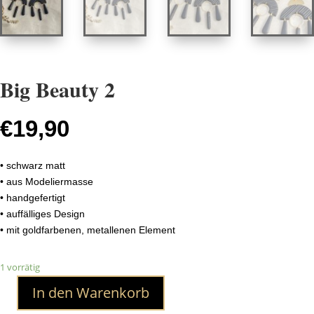
Big Beauty 2
€
19,90
• schwarz matt
• aus Modeliermasse
• handgefertigt
• auffälliges Design
• mit goldfarbenen, metallenen Element
1 vorrätig
In den Warenkorb
Big