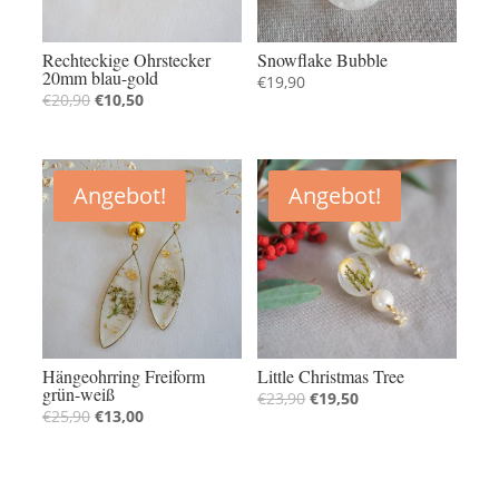
Rechteckige Ohrstecker
Snowflake Bubble
20mm blau-gold
€
19,90
€
20,90
€
10,50
Angebot!
Angebot!
Hängeohrring Freiform
Little Christmas Tree
grün-weiß
€
23,90
€
19,50
€
25,90
€
13,00