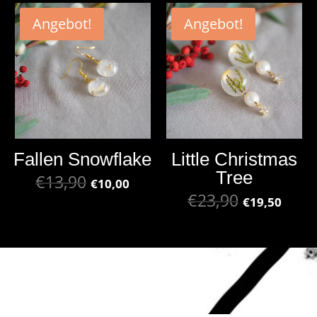
Angebot!
Angebot!
Fallen Snowflake
Little Christmas
Tree
€
13,90
€
10,00
€
23,90
€
19,50