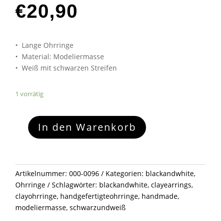
€
20,90
• Lange Ohrringe
• Material: Modeliermasse
• Weiß mit schwarzen Streifen
1 vorrätig
B&W
In den Warenkorb
LongPeace
3
Menge
Artikelnummer:
000-0096
Kategorien:
blackandwhite
,
Ohrringe
Schlagwörter:
blackandwhite
,
clayearrings
,
clayohrringe
,
handgefertigteohrringe
,
handmade
,
modeliermasse
,
schwarzundweiß