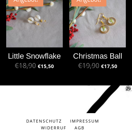
Little Snowflake
Christmas Ball
€
18,90
€
19,90
€
15,50
€
17,50
DATENSCHUTZ
IMPRESSUM
WIDERRUF
AGB