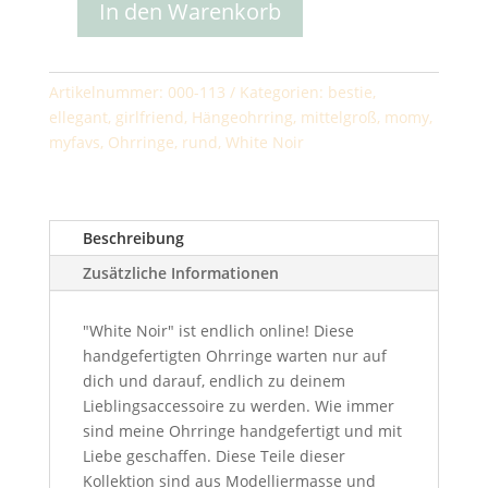
In den Warenkorb
Curled
Square
Menge
Artikelnummer:
000-113
Kategorien:
bestie
,
ellegant
,
girlfriend
,
Hängeohrring
,
mittelgroß
,
momy
,
myfavs
,
Ohrringe
,
rund
,
White Noir
Beschreibung
Zusätzliche Informationen
"White Noir" ist endlich online! Diese
handgefertigten Ohrringe warten nur auf
dich und darauf, endlich zu deinem
Lieblingsaccessoire zu werden. Wie immer
sind meine Ohrringe handgefertigt und mit
Liebe geschaffen. Diese Teile dieser
Kollektion sind aus Modelliermasse und