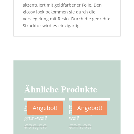
akzentuiert mit goldfarbener Folie. Den
glossy look bekommen sie durch die
Versiegelung mit Resin. Durch die gedrehte
Strucktur wird es einzigartig.
Ähnliche Produkte
Hängeohrring
Hängeohrring
Angebot!
Angebot!
Tropfenform
Freiform grün-
grün-weiß
weiß
€
20,90
€
25,90