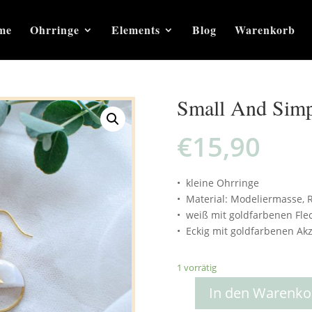
me
Ohrringe
Elements
Blog
Warenkorb
Small And Sim
€
15,90
• kleine Ohrringe
• Material: Modeliermasse, R
• weiß mit goldfarbenen Fle
• Eckig mit goldfarbenen Ak
1 vorrätig
In den Warenko
Small