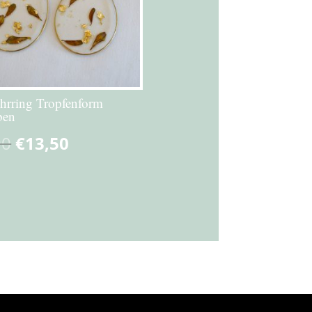
hrring Tropfenform
ben
90
€
13,50