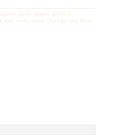
tegorien:
bestie
,
ellegant
,
girlfriend
,
e
,
klein
,
momy
,
myfavs
,
Ohrringe
,
rund
,
White