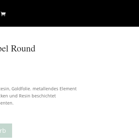
pel Round
esin, Goldfolie. metallendes Element
cken und Resin beschichtet
zenten.
rb