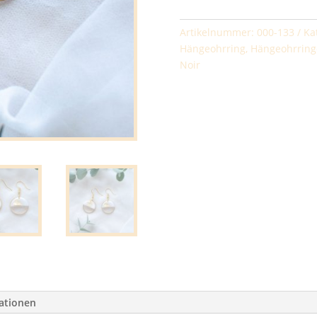
And
Simpel
Artikelnummer:
000-133
Ka
Round
Hängeohrring
,
Hängeohrring
Menge
Noir
mationen