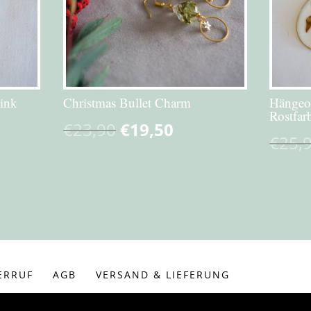
ink
Christmas Bullet Charm
Hängeo
Rostfar
€
23,90
€
19,50
€
25,
ERRUF
AGB
VERSAND & LIEFERUNG