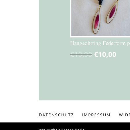
Hängeohrring Federform p
€
19,90
€
10,00
DATENSCHUTZ
IMPRESSUM
WID