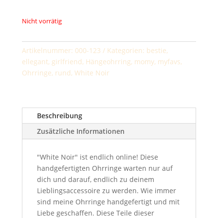
Nicht vorrätig
Artikelnummer:
000-123
Kategorien:
bestie
,
ellegant
,
girlfriend
,
Hängeohrring
,
momy
,
myfavs
,
Ohrringe
,
rund
,
White Noir
Beschreibung
Zusätzliche Informationen
"White Noir" ist endlich online! Diese
handgefertigten Ohrringe warten nur auf
dich und darauf, endlich zu deinem
Lieblingsaccessoire zu werden. Wie immer
sind meine Ohrringe handgefertigt und mit
Liebe geschaffen. Diese Teile dieser