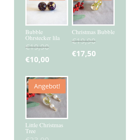
Bubble
Christmas Bubble
Ohrstecker lila
€
19,90
€
19,90
€
17,50
€
10,00
Angebot!
Little Christmas
Tree
€
23,90