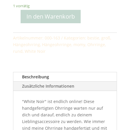
1 vorrätig
In den Warenkorb
The
Big
Drops
Artikelnummer:
000-163
Kategorien:
bestie
,
groß
,
Menge
Hängeohrring
,
Hängeohrringe
,
momy
,
Ohrringe
,
rund
,
White Noir
Beschreibung
Zusätzliche Informationen
"White Noir" ist endlich online! Diese
handgefertigten Ohrringe warten nur auf
dich und darauf, endlich zu deinem
Lieblingsaccessoire zu werden. Wie immer
sind meine Ohrringe handgefertigt und mit