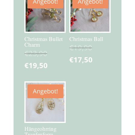
Angebot!
Angebot!
Christmas Bullet
Christmas Ball
Charm
€
19,90
€
23,90
€
17,50
€
19,50
Angebot!
Hängeohrring
Tropfenform