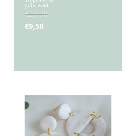
grün-weiß
€
20,90
€
9,50